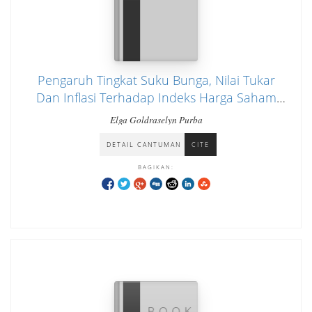
Pengaruh Tingkat Suku Bunga, Nilai Tukar
Dan Inflasi Terhadap Indeks Harga Saham
Gabungan (IHSG) Pada Tahun 2019-2023
Elga Goldraselyn Purba
DETAIL CANTUMAN
CITE
BAGIKAN: