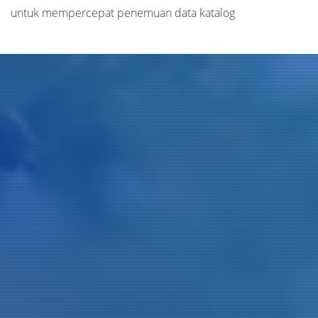
untuk mempercepat penemuan data katalog
Judul
Pengarang
Subyek
ISBN/ISSN
Tipe Koleksi
Lokasi