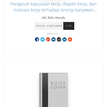
Pengaruh kepuasan kerja, disiplin kerja, dan
motivasi kerja terhadap kinerja karyawan
pada PT. Pos Indonesia Kantor Lapangan
Ade Yulia Ananda
Banteng, Jakarta
DETAIL CANTUMAN
CITE
BAGIKAN: