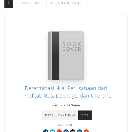
5
BERIKUTNYA
HALAMAN AKHIR
Determinasi Nilai Perusahaan dari
Profitabilitas, Leverage, dan Ukuran
Perusahaan Pada Perusahaan Sektor
Ikhsan Tri Utama
Makanan dan Minuman yang Terdaftar di
DETAIL CANTUMAN
CITE
Bursa Efek Indonesia Periode 2019-2023
BAGIKAN: