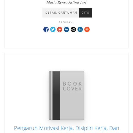
Karyawan Pada PT. Kwanglim YH Indah
Maria Renya Arjina Juri
Pagaden Subang
DETAIL CANTUMAN
CITE
BAGIKAN:
Pengaruh Motivasi Kerja, Disiplin Kerja, Dan