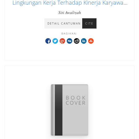
Lingkungan Kerja Terhadap Kinerja Karyawan
Pada Kecamatan Jatinegara Kota Jakarta
Siti Awaliyah
Timur
DETAIL CANTUMAN
CITE
BAGIKAN: