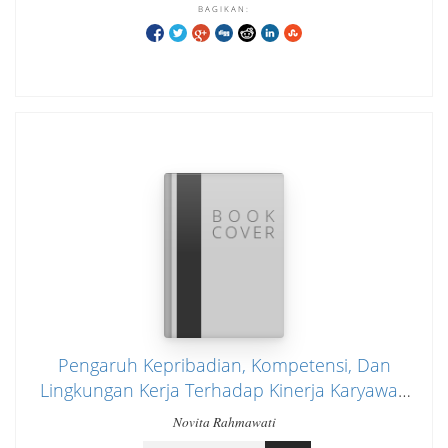
BAGIKAN:
Pengaruh Kepribadian, Kompetensi, Dan
Lingkungan Kerja Terhadap Kinerja Karyawan
Pada PT. Pos Indonesia (Persero) Kantor
Novita Rahmawati
Regional IV Jakarta