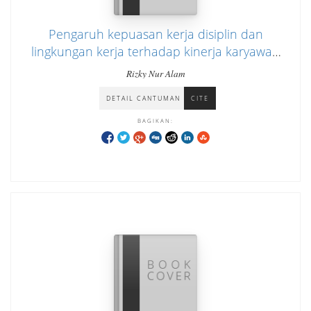
Pengaruh kepuasan kerja disiplin dan
lingkungan kerja terhadap kinerja karyawan
di PT. ABB Sakti Industri Cibitung
Rizky Nur Alam
DETAIL CANTUMAN
CITE
BAGIKAN: