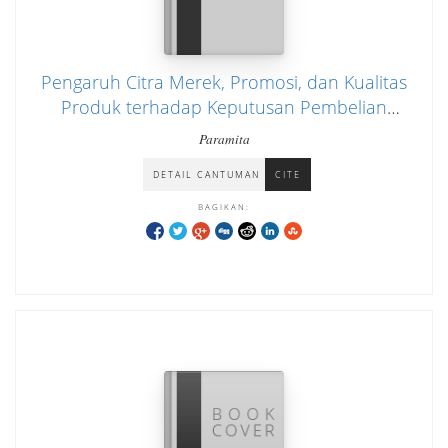
Pengaruh Citra Merek, Promosi, dan Kualitas
Produk terhadap Keputusan Pembelian
Konsumen Pasta Gigi Pepsodent (Studi pada
Paramita
Mahasiswa STIE Y.A.I)
DETAIL CANTUMAN
CITE
BAGIKAN: