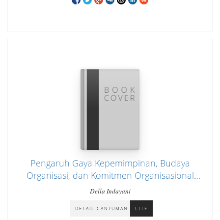
Pengaruh Gaya Kepemimpinan, Budaya
Organisasi, dan Komitmen Organisasional
Terhadap Kinerja Karyawan Pada PT Invals
Della Indayani
Tata Prima Jakarta
DETAIL CANTUMAN
CITE