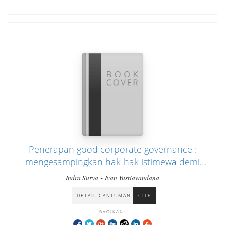
Penerapan good corporate governance :
mengesampingkan hak-hak istimewa demi
kelangsungan usaha
-
Indra Surya
Ivan Yustiavandana
DETAIL CANTUMAN
CITE
BAGIKAN: