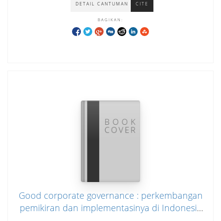
DETAIL CANTUMAN
CITE
BAGIKAN:
Good corporate governance : perkembangan
pemikiran dan implementasinya di Indonesia
dalam perspektif hukum