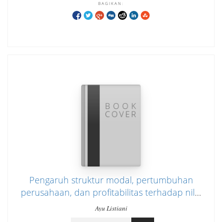
BAGIKAN:
Pengaruh struktur modal, pertumbuhan
perusahaan, dan profitabilitas terhadap nilai
perusahaan (studi empiris pada perusahaan
Ayu Listiani
manufaktur sub sektor tekstil dan garmen