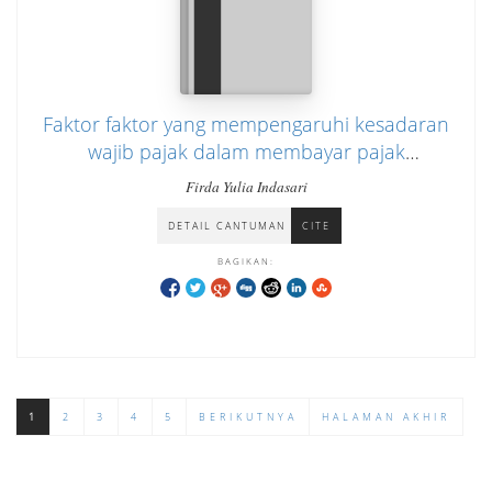
Faktor faktor yang mempengaruhi kesadaran
wajib pajak dalam membayar pajak
penghasilan
Firda Yulia Indasari
DETAIL CANTUMAN
CITE
BAGIKAN:
1
2
3
4
5
BERIKUTNYA
HALAMAN AKHIR