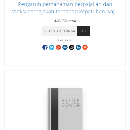
Pengaruh pemahaman perpajakan dan
sanksi perpajakan terhadap kepatuhan wajib
pajak UMKM (studi empiris UMKS di daerah
Aldy Wintardi
Jakarta Pusat)
DETAIL CANTUMAN
CITE
BAGIKAN: