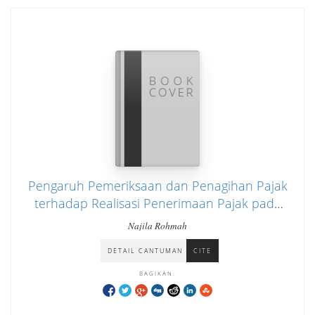
Pengaruh Pemeriksaan dan Penagihan Pajak
terhadap Realisasi Penerimaan Pajak pada
suku badan pendapatan Daerah Kota
Najila Rohmah
Administrasi Jakarta Utara dan Kabupaten
DETAIL CANTUMAN
CITE
Kepulauan Seribu
BAGIKAN: