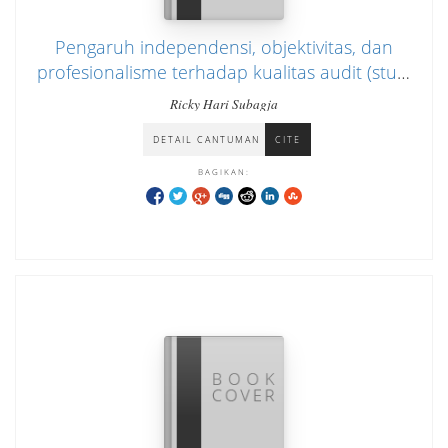
Pengaruh independensi, objektivitas, dan
profesionalisme terhadap kualitas audit (studi
empiris pada kantor akuntan publik di Jakarta
Ricky Hari Subagja
Pusat)
DETAIL CANTUMAN
CITE
BAGIKAN: