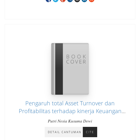
Pengaruh total Asset Turnover dan
Profitabilitas terhadap kinerja Keuangan
Perusahaan Manufaktur yang terdaftar di BEI
Putri Nesia Kusuma Dewi
periode 2021 - 2023
DETAIL CANTUMAN
CITE