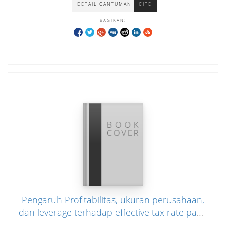
DETAIL CANTUMAN
CITE
yang terdaftar di Bursa Efek Indonesia tahun
2016-2019)
BAGIKAN:
Pengaruh Profitabilitas, ukuran perusahaan,
dan leverage terhadap effective tax rate pada
perusahaan perbankan yang terdaftar di BEI