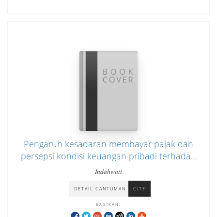
Pengaruh kesadaran membayar pajak dan
persepsi kondisi keuangan pribadi terhadap
kepatuhan membayar pajak pada wajib pajak
Indahwati
orang yang berwirausaha (studi empiris di
DETAIL CANTUMAN
CITE
KPP Pratama Jakarta Senen)
BAGIKAN: