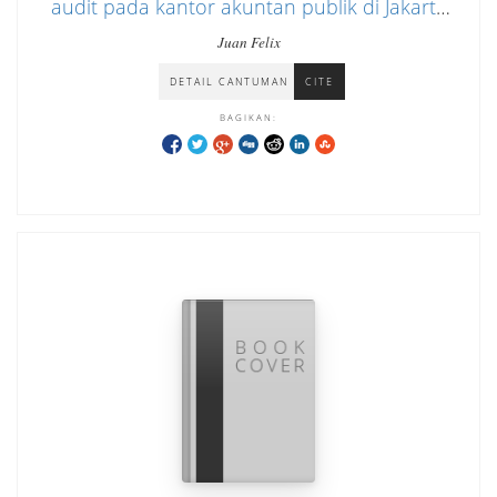
audit pada kantor akuntan publik di Jakarta
Timur
Juan Felix
DETAIL CANTUMAN
CITE
BAGIKAN: