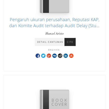
Pengaruh ukuran perusahaan, Reputasi KAP,
dan Komite Audit terhadap Audit Delay (Studi
pada perusahaan Manufaktur Sub Sektor
Hanzel Aristo
Makanan dan Minuman yang terdaftar di
DETAIL CANTUMAN
CITE
Bursa Efek Indonesia Tahun 2021-2024)
BAGIKAN: