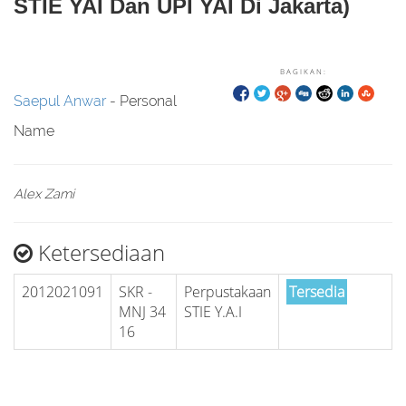
STIE YAI Dan UPI YAI Di Jakarta)
BAGIKAN:
Saepul Anwar
- Personal
Name
Alex Zami
Ketersediaan
2012021091
SKR -
Perpustakaan
Tersedia
MNJ 34
STIE Y.A.I
16