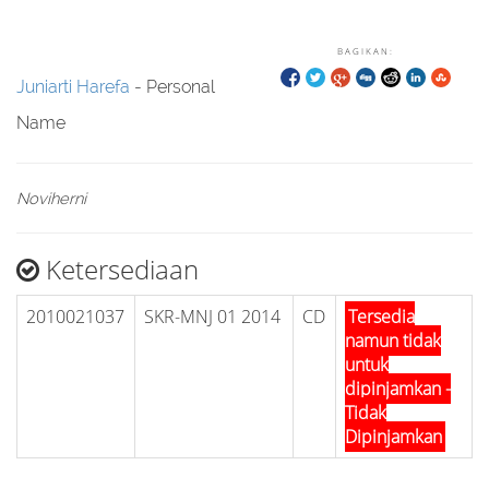
BAGIKAN:
Juniarti Harefa
- Personal
Name
Noviherni
Ketersediaan
2010021037
SKR-MNJ 01 2014
CD
Tersedia
namun tidak
untuk
dipinjamkan -
Tidak
Dipinjamkan