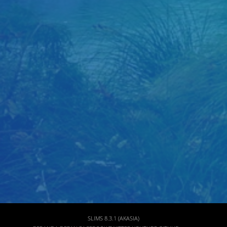
Judul
Pengarang
Subyek
ISBN/ISSN
Tipe Koleksi
Lokasi
GMD
SLIMS 8.3.1 (AKASIA)