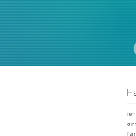
Pengarang
ISBN/ISSN
Lokasi
Ha
Dit
kunc
Per