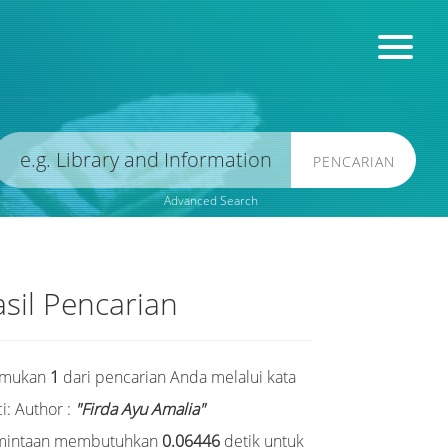
PENCARIAN
Advanced Search
sil Pencarian
emukan
1
dari pencarian Anda melalui kata
i:
Author :
"Firda Ayu Amalia"
mintaan membutuhkan
0.06446
detik untuk