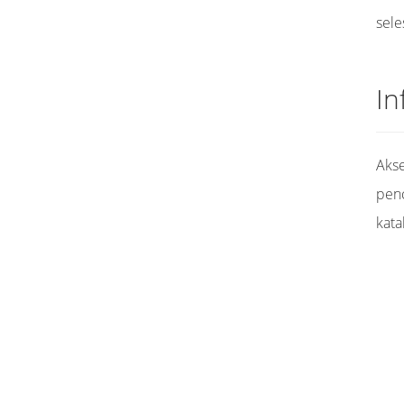
sele
In
Akse
pen
kata