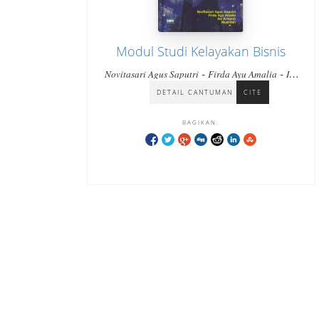
Modul Studi Kelayakan Bisnis
-
-
Novitasari Agus Saputri
Firda Ayu Amalia
Ike
Ari
DETAIL CANTUMAN
CITE
BAGIKAN: