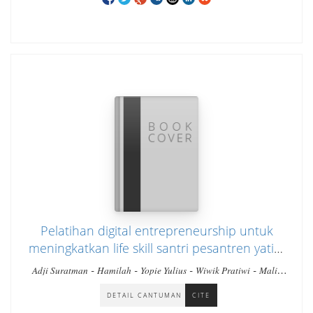
Pelatihan digital entrepreneurship untuk
meningkatkan life skill santri pesantren yatim
duafa di Kelurahan Pisangan Lama
-
-
-
-
Adji Suratman
Hamilah
Yopie Yulius
Wiwik Pratiwi
Malik
-
-
Kecamatan Pulogadung Provinsi Jakarta
Hidayat
Swesti Mahardini
Dewi Septiani
DETAIL CANTUMAN
CITE
Timur