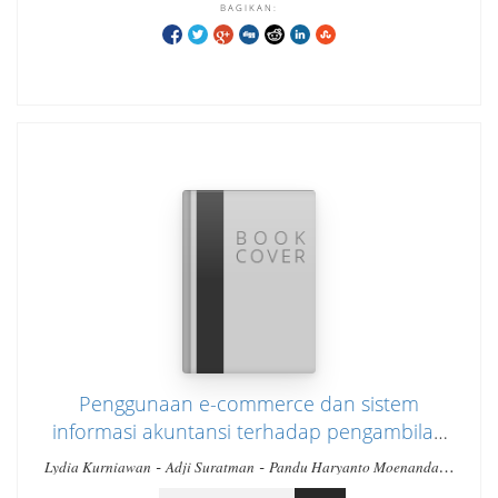
BAGIKAN:
Penggunaan e-commerce dan sistem
informasi akuntansi terhadap pengambilan
keputusan berwirausaha di tengah pandemi
-
-
-
Lydia Kurniawan
Adji Suratman
Pandu Haryanto Moenandar
Covid-19
Lilis Anggraeni