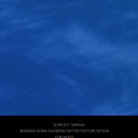
Judul
Pengarang
Subyek
ISBN/ISSN
Tipe Koleksi
Lokasi
GMD
SLIMS 8.3.1 (AKASIA)
BERANDA DEPAN
FACEBOOK
TWITTER
YOUTUBE
GITHUB
FORUM
RSS