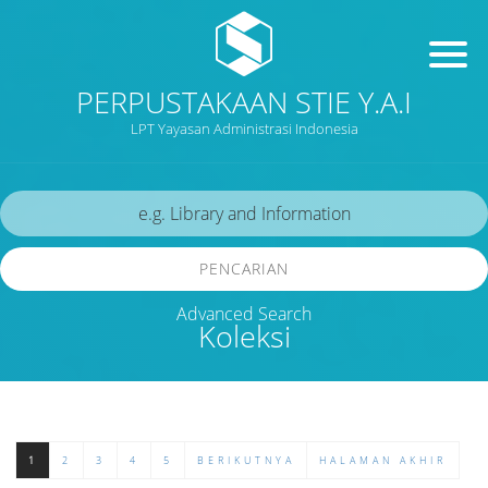
PERPUSTAKAAN STIE Y.A.I
LPT Yayasan Administrasi Indonesia
PENCARIAN
Advanced Search
Koleksi
1
2
3
4
5
BERIKUTNYA
HALAMAN AKHIR