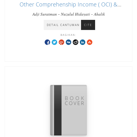
Other Comprehenship Income ( OCI) &
perbedaan PSAK terikini dengan PSAK
-
-
Adji Suratman
Nuzulul Hidayati
Ahalik
sebelumnya
DETAIL CANTUMAN
CITE
BAGIKAN: