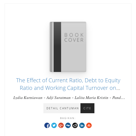
The Effect of Current Ratio, Debt to Equity
Ratio and Working Capital Turnover on
Profitability in Food and Beverage Companies
-
-
-
Lydia Kurniawan
Adji Suratman
Lalita Maria Kristin
Pandu
Listed on the Indonesia Stock Exchange (Idx)
Haryanto
DETAIL CANTUMAN
CITE
Period 2019 – 2021
BAGIKAN: