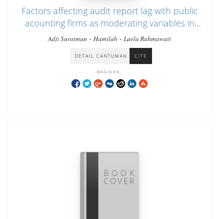
Factors affecting audit report lag with public
acounting firms as moderating variables in
banking companies on Indonesia Stock
-
-
Adji Suratman
Hamilah
Laela Rahmawati
Exchange 2015-2020
DETAIL CANTUMAN
CITE
BAGIKAN: