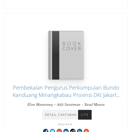
Pembekalan Pengurus Perkumpulan Bundo
Kanduang Minangkabau Provinsi DKI Jakarta
dalam menyusun laporan keuangan
-
-
Elon Manurung
Adji Suratman
Yusuf Maura
organisasi dan laporan keuangan UMKM
DETAIL CANTUMAN
CITE
BAGIKAN: