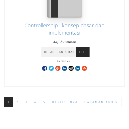
Controllership : konsep dasar dan
implementasi
Adji Suratman
DETAIL CANTUMAN
CITE
BAGIKAN:
1
2
3
4
5
BERIKUTNYA
HALAMAN AKHIR